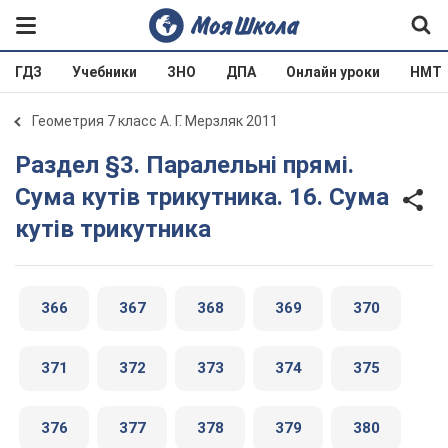
ГДЗ
Учебники
ЗНО
ДПА
Онлайн уроки
НМТ
Геометрия 7 класс А. Г. Мерзляк 2011
Раздел §3. Паралельні прямі.
Сума кутів трикутника. 16. Сума
кутів трикутника
366
367
368
369
370
371
372
373
374
375
376
377
378
379
380