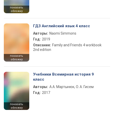
показать
обложку
ГДЗ Английский язык 4 класс
Авторы:
Naomi Simmons
Год:
2019
Описание:
Family and Friends 4 workbook
2nd edition
показать
обложку
Учебники Всемирная история 9
класс
Авторы:
А.А. Мартынюк, О. А. Гисем
Год:
2017
показать
обложку