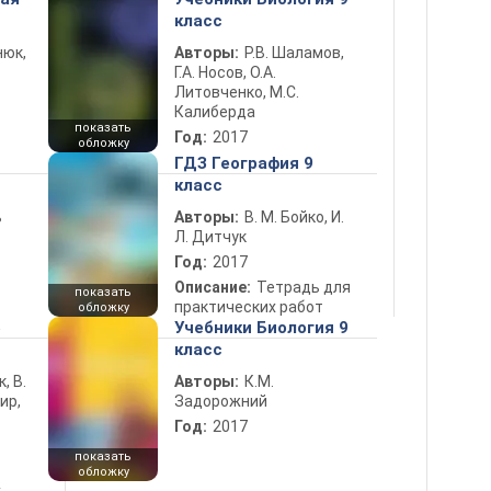
класс
нюк,
Авторы:
Р.В. Шаламов,
Г.А. Носов, О.А.
Литовченко, М.С.
Калиберда
показать
Год:
2017
обложку
ГДЗ География 9
класс
ь
Авторы:
В. М. Бойко, И.
Л. Дитчук
Год:
2017
Описание:
Тетрадь для
показать
практических работ
обложку
5
Учебники Биология 9
класс
к, В.
Авторы:
К.М.
ир,
Задорожний
Год:
2017
показать
обложку