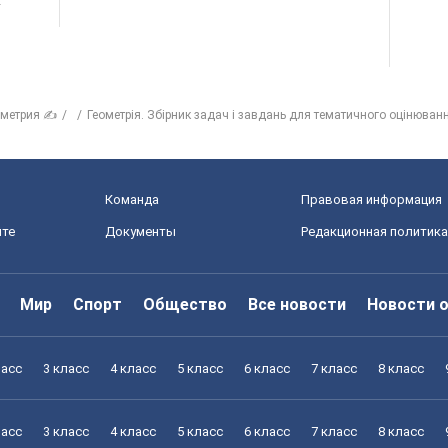
х
ометрия ✍
Геометрія. Збірник задач і завдань для тематичного оцінюванн
Команда
Правовая информация
йте
Документы
Редакционная политика
Мир
Спорт
Общество
Все новости
Новости 
ласс
3 класс
4 класс
5 класс
6 класс
7 класс
8 класс
ласс
3 класс
4 класс
5 класс
6 класс
7 класс
8 класс