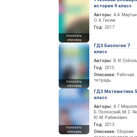
история 9 класс
Авторы:
А.А. Марты
О. А. Гисем
Год:
2017
показать
обложку
ГДЗ Биология 7
класс
Авторы:
В. И. Собол
Год:
2015
Описание:
Рабочая
тетрадь
показать
обложку
ГДЗ Математика 
класс
Авторы:
А. Г. Мерзля
Б. Полонский, М. С. Як
Ю. М. Рабинович
Год:
2013
показать
Описание:
Сборник
обложку