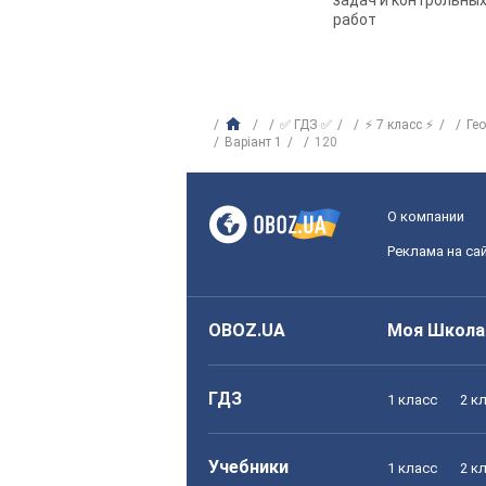
задач и контрольны
работ
✅ ГДЗ ✅
⚡ 7 класс ⚡
Ге
Варіант 1
120
О компании
Реклама на са
OBOZ.UA
Моя Школа
ГДЗ
1 класс
2 к
Учебники
1 класс
2 к