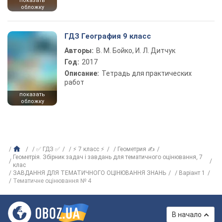
показать
обложку
ГДЗ География 9 класс
Авторы:
В. М. Бойко, И. Л. Дитчук
Год:
2017
Описание:
Тетрадь для практических
работ
показать
обложку
✅ ГДЗ ✅
⚡ 7 класс ⚡
Геометрия ✍
Геометрія. Збірник задач і завдань для тематичного оцінювання, 7
клас
ЗАВДАННЯ ДЛЯ ТЕМАТИЧНОГО ОЦІНЮВАННЯ ЗНАНЬ
Варіант 1
Тематичне оцінювання № 4
В начало