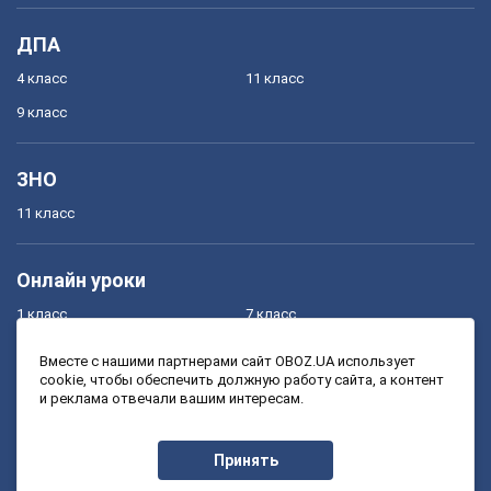
ДПА
4 класс
11 класс
9 класс
ЗНО
11 класс
Онлайн уроки
1 класс
7 класс
2 класс
8 класс
Вместе с нашими партнерами сайт OBOZ.UA использует
cookie, чтобы обеспечить должную работу сайта, а контент
3 класс
9 класс
и реклама отвечали вашим интересам.
4 класс
10 класс
5 класс
11 класс
Принять
6 класс