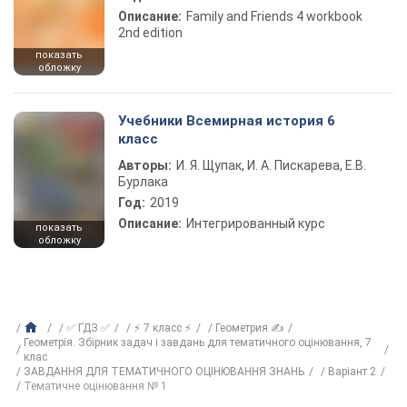
Описание:
Family and Friends 4 workbook
2nd edition
показать
обложку
Учебники Всемирная история 6
класс
Авторы:
И. Я. Щупак, И. А. Пискарева, Е.В.
Бурлака
Год:
2019
Описание:
Интегрированный курс
показать
обложку
✅ ГДЗ ✅
⚡ 7 класс ⚡
Геометрия ✍
Геометрія. Збірник задач і завдань для тематичного оцінювання, 7
клас
ЗАВДАННЯ ДЛЯ ТЕМАТИЧНОГО ОЦІНЮВАННЯ ЗНАНЬ
Варіант 2
Тематичне оцінювання № 1