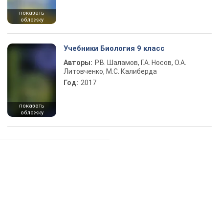
показать
обложку
Учебники Биология 9 класс
Авторы:
Р.В. Шаламов, Г.А. Носов, О.А.
Литовченко, М.С. Калиберда
Год:
2017
показать
обложку