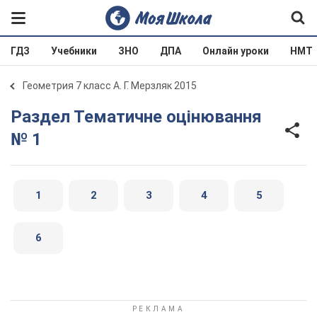
ГДЗ
Учебники
ЗНО
ДПА
Онлайн уроки
НМТ
Геометрия 7 класс А. Г. Мерзляк 2015
Раздел Тематичне оцінювання
№ 1
1
2
3
4
5
6