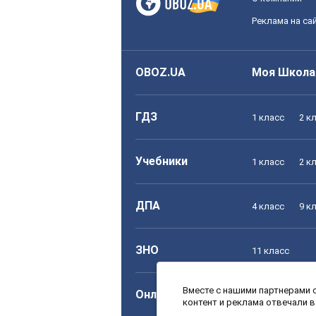
Реклама на са
OBOZ.UA
Моя Школа
ГДЗ
1 класс
2 к
Учебники
1 класс
2 к
ДПА
4 класс
9 к
ЗНО
11 класс
Вместе с нашими партнерами с
Онлайн уроки
1 класс
2 к
контент и реклама отвечали 