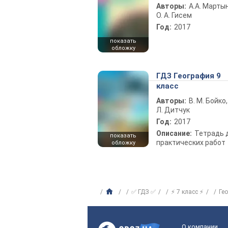
Авторы:
А.А. Марты
О. А. Гисем
Год:
2017
показать
обложку
ГДЗ География 9
класс
Авторы:
В. М. Бойко,
Л. Дитчук
Год:
2017
Описание:
Тетрадь 
показать
практических работ
обложку
✅ ГДЗ ✅
⚡ 7 класс ⚡
Ге
О компании