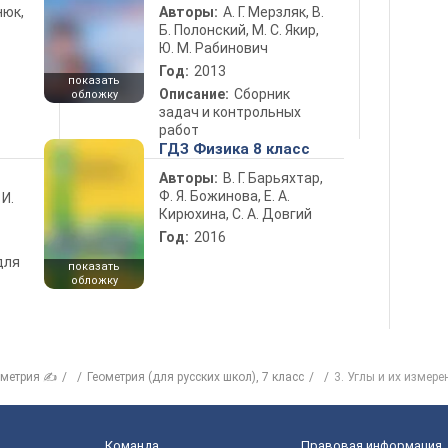
нюк,
Авторы:
А. Г. Мерзляк, В.
Б. Полонский, М. С. Якир,
Ю. М. Рабинович
Год:
2013
показать
Описание:
Сборник
обложку
задач и контрольных
работ
ГДЗ Физика 8 класс
Авторы:
В. Г. Барьяхтар,
Ф. Я. Божинова, Е. А.
 И.
Кирюхина, С. А. Довгий
Год:
2016
для
показать
обложку
ометрия ✍
Геометрия (для русских школ), 7 класс
3. Углы и их измере
Команда
Правовая информация