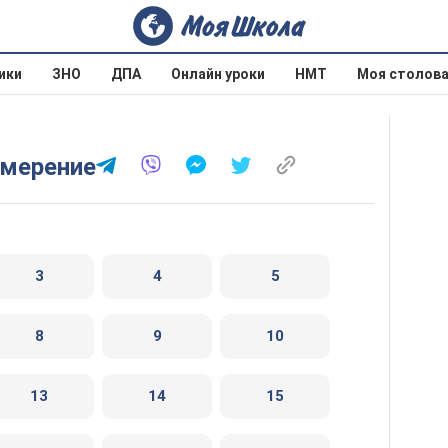
ики
ЗНО
ДПА
Онлайн уроки
НМТ
Моя столов
измерение
3
4
5
8
9
10
13
14
15