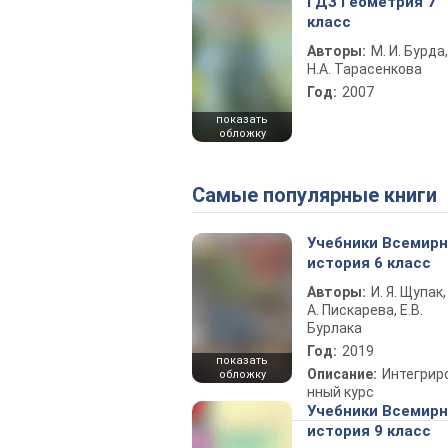
ГДЗ Геометрия 7
класс
Авторы:
М. И. Бурда,
Н.А. Тарасенкова
Год:
2007
показать
обложку
Самые популярные книги
Учебники Всемир
история 6 класс
Авторы:
И. Я. Щупак,
А. Пискарева, Е.В.
Бурлака
Год:
2019
показать
Описание:
Интегрир
обложку
нный курс
Учебники Всемир
история 9 класс