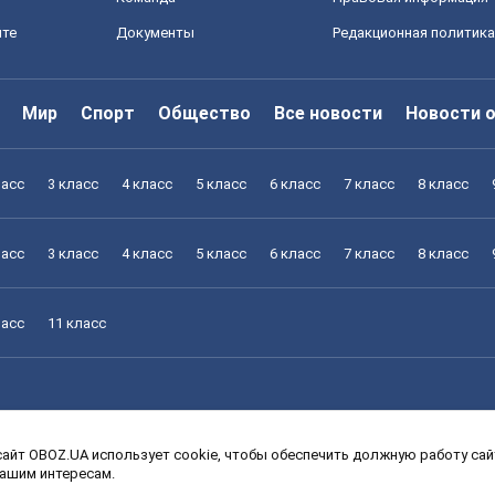
йте
Документы
Редакционная политика
Мир
Спорт
Общество
Все новости
Новости 
ласс
3 класс
4 класс
5 класс
6 класс
7 класс
8 класс
ласс
3 класс
4 класс
5 класс
6 класс
7 класс
8 класс
ласс
11 класс
айт OBOZ.UA использует cookie, чтобы обеспечить должную работу сайт
ласс
3 класс
4 класс
5 класс
6 класс
7 класс
8 класс
вашим интересам.