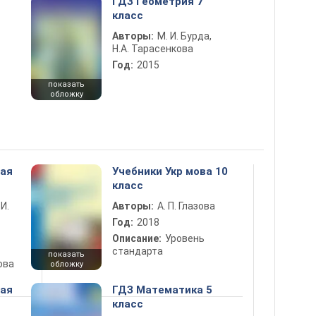
ГДЗ Геометрия 7
класс
Авторы:
М. И. Бурда,
Н.А. Тарасенкова
Год:
2015
показать
обложку
ная
Учебники Укр мова 10
класс
 И.
Авторы:
А. П. Глазова
Год:
2018
Описание:
Уровень
стандарта
показать
ова
обложку
ная
ГДЗ Математика 5
класс