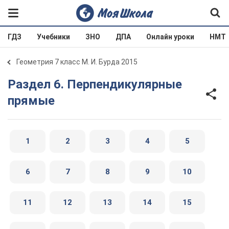
ГДЗ
Учебники
ЗНО
ДПА
Онлайн уроки
НМТ
Геометрия 7 класс М. И. Бурда 2015
Раздел 6. Перпендикулярные
прямые
1
2
3
4
5
6
7
8
9
10
11
12
13
14
15