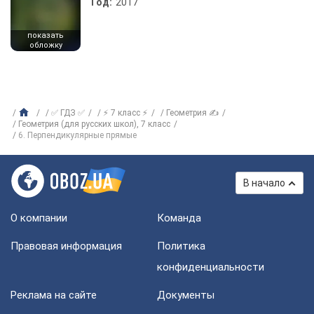
Год:
2017
показать
обложку
✅ ГДЗ ✅
⚡ 7 класс ⚡
Геометрия ✍
Геометрия (для русских школ), 7 класс
6. Перпендикулярные прямые
В начало
О компании
Команда
Правовая информация
Политика
конфиденциальности
Реклама на сайте
Документы