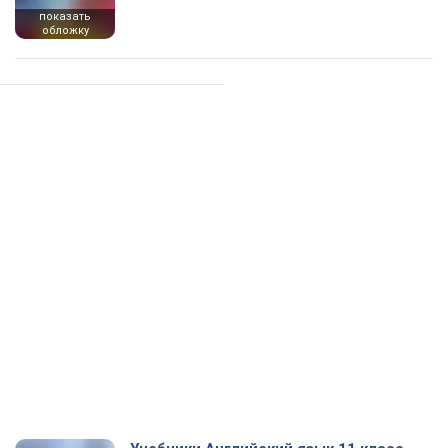
показать
обложку