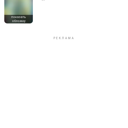
показать
обложку