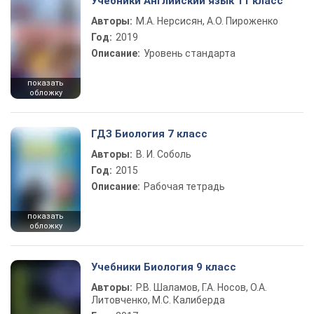
Учебники Английский язык 11 класс
Авторы:
М.А. Нерсисян, А.О. Пироженко
Год:
2019
Описание:
Уровень стандарта
показать
обложку
ГДЗ Биология 7 класс
Авторы:
В. И. Соболь
Год:
2015
Описание:
Рабочая тетрадь
показать
обложку
Учебники Биология 9 класс
Авторы:
Р.В. Шаламов, Г.А. Носов, О.А.
Литовченко, М.С. Калиберда