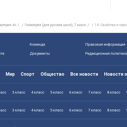
ометрия ✍
Геометрия (для русских школ), 7 класс
14. Свойства и при
Команда
Правовая информация
йте
Документы
Редакционная политика
Мир
Спорт
Общество
Все новости
Новости 
ласс
3 класс
4 класс
5 класс
6 класс
7 класс
8 класс
ласс
3 класс
4 класс
5 класс
6 класс
7 класс
8 класс