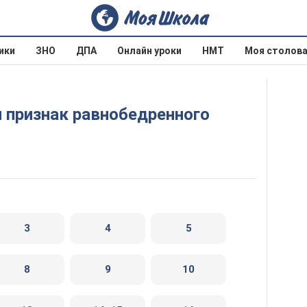
ики
ЗНО
ДПА
Онлайн уроки
НМТ
Моя столов
3
4
5
8
9
10