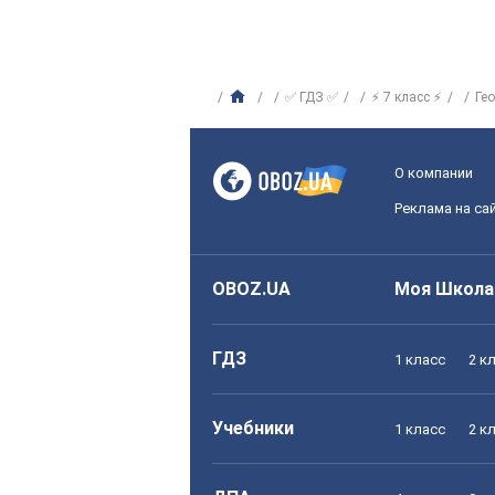
✅ ГДЗ ✅
⚡ 7 класс ⚡
Ге
О компании
Реклама на са
OBOZ.UA
Моя Школа
ГДЗ
1 класс
2 к
Учебники
1 класс
2 к