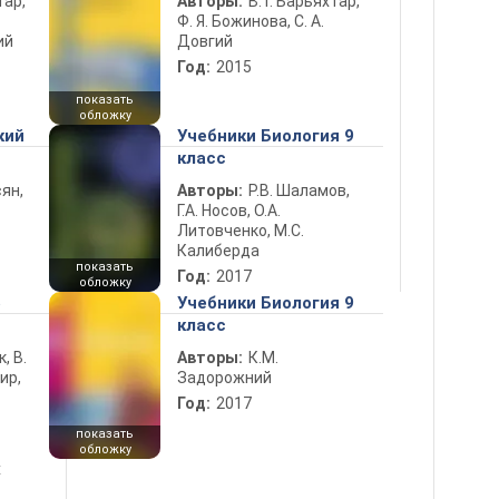
тар,
Авторы:
В. Г. Барьяхтар,
Ф. Я. Божинова, С. А.
ий
Довгий
Год:
2015
показать
обложку
кий
Учебники Биология 9
класс
ян,
Авторы:
Р.В. Шаламов,
Г.А. Носов, О.А.
Литовченко, М.С.
Калиберда
показать
Год:
2017
обложку
5
Учебники Биология 9
класс
к, В.
Авторы:
К.М.
ир,
Задорожний
Год:
2017
показать
обложку
х