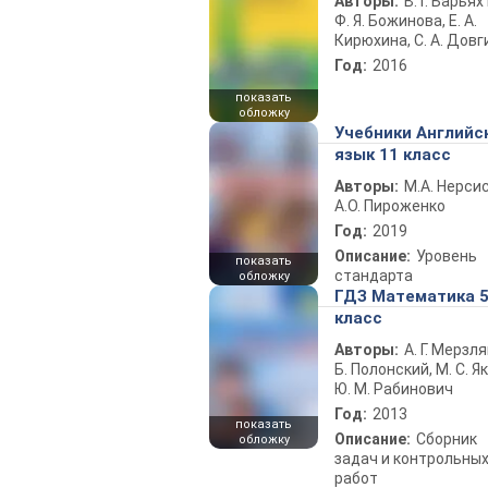
Авторы:
В. Г. Барьях
Ф. Я. Божинова, Е. А.
Кирюхина, С. А. Довг
Год:
2016
показать
обложку
Учебники Английс
язык 11 класс
Авторы:
М.А. Нерсис
А.О. Пироженко
Год:
2019
Описание:
Уровень
показать
стандарта
обложку
ГДЗ Математика 
класс
Авторы:
А. Г. Мерзля
Б. Полонский, М. С. Як
Ю. М. Рабинович
Год:
2013
показать
Описание:
Сборник
обложку
задач и контрольны
работ