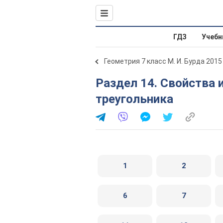
ГДЗ
Учебн
Геометрия 7 класс М. И. Бурда 2015
Раздел 14. Свойства и признак равнобедренного
треугольника
1
2
6
7