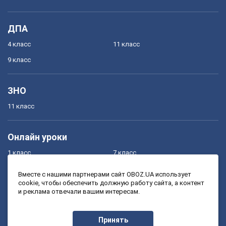
ДПА
4 класс
11 класс
9 класс
ЗНО
11 класс
Онлайн уроки
1 класс
7 класс
2 класс
8 класс
Вместе с нашими партнерами сайт OBOZ.UA использует
cookie, чтобы обеспечить должную работу сайта, а контент
3 класс
9 класс
и реклама отвечали вашим интересам.
4 класс
10 класс
5 класс
11 класс
Принять