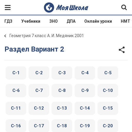
ГДЗ
Учебники
ЗНО
ДПА
Онлайн уроки
НМТ
Геометрия 7 класс А. И. Медяник 2001
Раздел Вариант 2
C-1
C-2
C-3
C-4
C-5
C-6
C-7
C-8
C-9
C-10
C-11
C-12
C-13
C-14
C-15
C-16
C-17
C-18
C-19
C-20