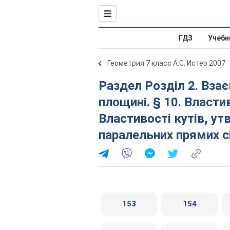
ГДЗ
Учебн
Геометрия 7 класс А.С. Истер 2007
Раздел Розділ 2. Взаємне розміщення прямих на
площині. § 10. Власти
Властивості кутів, ут
паралельних прямих с
153
154