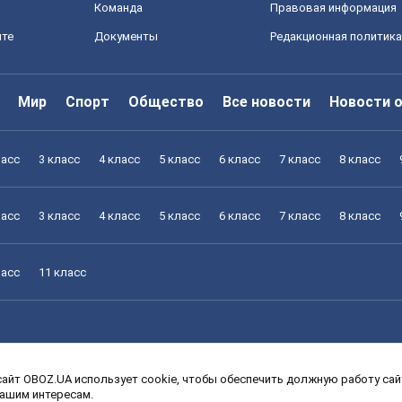
Команда
Правовая информация
йте
Документы
Редакционная политика
Мир
Спорт
Общество
Все новости
Новости 
ласс
3 класс
4 класс
5 класс
6 класс
7 класс
8 класс
ласс
3 класс
4 класс
5 класс
6 класс
7 класс
8 класс
ласс
11 класс
айт OBOZ.UA использует cookie, чтобы обеспечить должную работу сайт
ласс
3 класс
4 класс
5 класс
6 класс
7 класс
8 класс
вашим интересам.