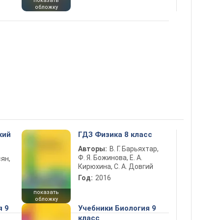
показать
обложку
кий
ГДЗ Физика 8 класс
Авторы:
В. Г. Барьяхтар,
Ф. Я. Божинова, Е. А.
ян,
Кирюхина, С. А. Довгий
Год:
2016
показать
обложку
я 9
Учебники Биология 9
класс