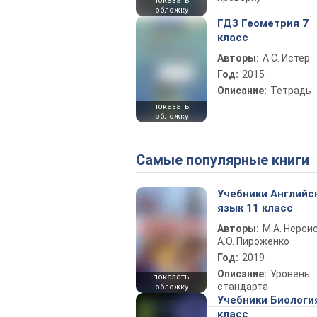
показать
обложку
ГДЗ Геометрия 7
класс
Авторы:
А.С. Истер
Год:
2015
Описание:
Тетрадь
показать
обложку
Самые популярные книги
Учебники Английс
язык 11 класс
Авторы:
М.А. Нерсис
А.О. Пироженко
Год:
2019
Описание:
Уровень
показать
стандарта
обложку
Учебники Биологи
класс