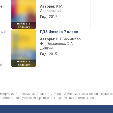
в,
Авторы:
К.М.
Задорожний
Год:
2017
показать
обложку
зык
ГДЗ Физика 7 класс
Авторы:
В. Г. Барьяхтар,
Ф. Я. Божинова, С. А.
Довгий
Год:
2015
d
показать
nd
обложку
ометрия ✍
Геометрія, 7 клас
Розділ 2. Взаємне розміщення прямих н
астивості кутів, утворених при перетині паралельних прямих січною