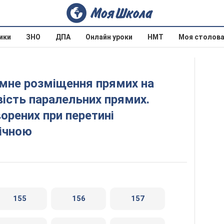
ики
ЗНО
ДПА
Онлайн уроки
НМТ
Моя столов
вість паралельних прямих.
ворених при перетині
ічною
155
156
157