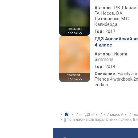
Авторы:
Р.В. Шаламо
Г.А. Носов, О.А.
Литовченко, М.С.
Калиберда
показать
Год:
2017
обложку
ГДЗ Английский я
4 класс
Авторы:
Naomi
Simmons
Год:
2019
Описание:
Family an
показать
Friends 4 workbook 2
обложку
edition
✅ ГДЗ ✅
⚡ 7 класс ⚡
Ге
§ 10. Властивість паралельних прямих. Вл