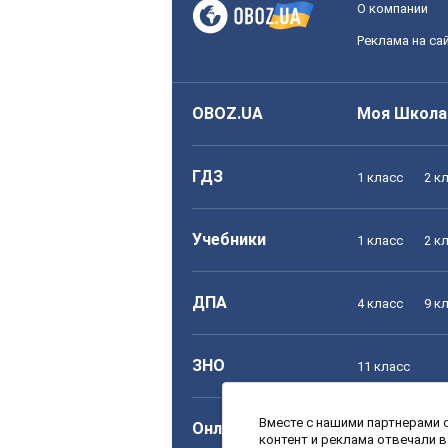
О компании
Реклама на са
OBOZ.UA
Моя Школа
ГДЗ
1 класс
2 к
Учебники
1 класс
2 к
ДПА
4 класс
9 к
ЗНО
11 класс
Вместе с нашими партнерами с
Онлайн уроки
1 класс
2 к
контент и реклама отвечали 