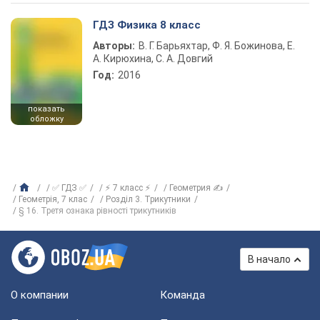
ГДЗ Физика 8 класс
Авторы:
В. Г. Барьяхтар, Ф. Я. Божинова, Е.
А. Кирюхина, С. А. Довгий
Год:
2016
показать
обложку
✅ ГДЗ ✅
⚡ 7 класс ⚡
Геометрия ✍
Геометрія, 7 клас
Розділ 3. Трикутники
§ 16. Третя ознака рівності трикутників
В начало
О компании
Команда