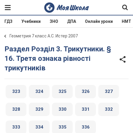
ГДЗ
Учебники
ЗНО
ДПА
Онлайн уроки
НМТ
Геометрия 7 класс А.С. Истер 2007
Раздел Розділ 3. Трикутники. §
16. Третя ознака рівності
трикутників
323
324
325
326
327
328
329
330
331
332
333
334
335
336