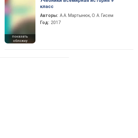
Учебники Всемирная история 9
класс
Авторы:
А.А. Мартынюк, О. А. Гисем
Год:
2017
показать
обложку