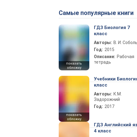
Самые популярные книги
ГДЗ Биология 7
класс
Авторы:
В. И. Собол
Год:
2015
Описание:
Рабочая
тетрадь
показать
обложку
Учебники Биологи
класс
Авторы:
К.М.
Задорожний
Год:
2017
показать
обложку
ГДЗ Английский я
4 класс