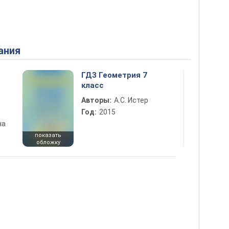
ания
ГДЗ Геометрия 7
класс
Авторы:
А.С. Истер
Год:
2015
на
показать
обложку