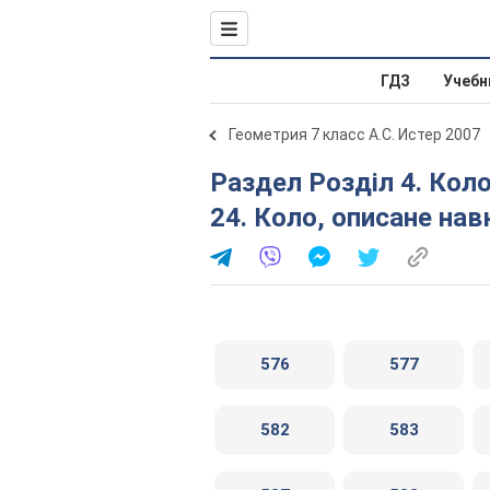
ГДЗ
Учебн
Геометрия 7 класс А.С. Истер 2007
Раздел Розділ 4. Коло і круг. Геометричні побудови. §
24. Коло, описане на
576
577
582
583