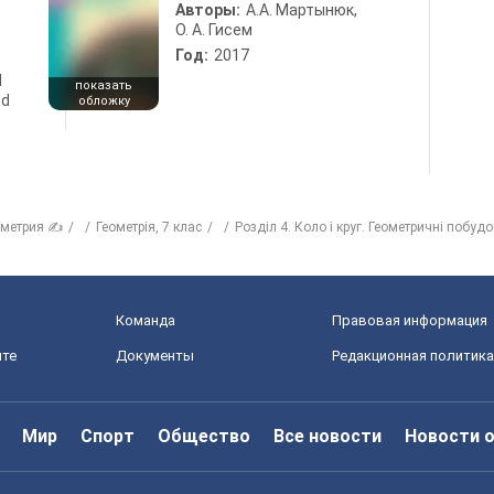
Авторы:
А.А. Мартынюк,
О. А. Гисем
Год:
2017
d
показать
nd
обложку
ометрия ✍
Геометрія, 7 клас
Розділ 4. Коло і круг. Геометричні побуд
Команда
Правовая информация
йте
Документы
Редакционная политика
Мир
Спорт
Общество
Все новости
Новости 