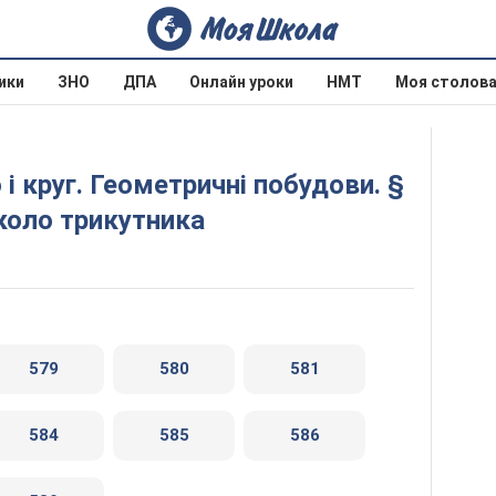
ики
ЗНО
ДПА
Онлайн уроки
НМТ
Моя столов
вколо трикутника
579
580
581
584
585
586