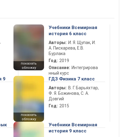
Учебники Всемирная
история 6 класс
ь
Авторы:
И. Я. Щупак, И.
А. Пискарева, Е.В.
Бурлака
Год:
2019
показать
Описание:
Интегрирова
обложку
нный курс
я 9
ГДЗ Физика 7 класс
Авторы:
В. Г. Барьяхтар,
Ф. Я. Божинова, С. А.
Довгий
Год:
2015
показать
обложку
зык
Учебники Всемирная
история 9 класс