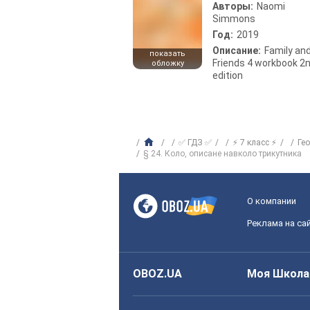
Авторы:
Naomi
Simmons
Год:
2019
Описание:
Family an
показать
Friends 4 workbook 2
обложку
edition
✅ ГДЗ ✅
⚡ 7 класс ⚡
Ге
§ 24. Коло, описане навколо трикутника
О компании
Реклама на са
OBOZ.UA
Моя Школа