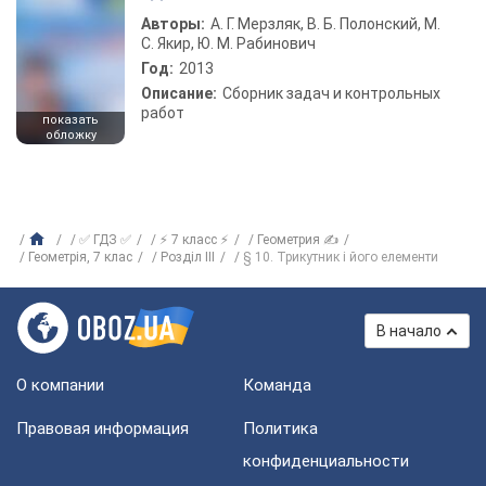
Авторы:
А. Г. Мерзляк, В. Б. Полонский, М.
С. Якир, Ю. М. Рабинович
Год:
2013
Описание:
Сборник задач и контрольных
работ
показать
обложку
✅ ГДЗ ✅
⚡ 7 класс ⚡
Геометрия ✍
Геометрія, 7 клас
Розділ III
§ 10. Трикутник і його елементи
В начало
О компании
Команда
Правовая информация
Политика
конфиденциальности