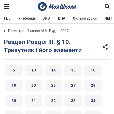
ГДЗ
Учебники
ЗНО
ДПА
Онлайн уроки
НМТ
Геометрия 7 класс М. И. Бурда 2007
Раздел Розділ III. § 10.
Трикутник і його елементи
5
13
14
15
18
19
20
25
27
29
30
31
32
33
34