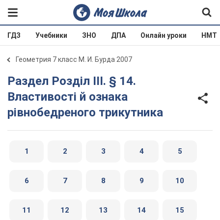
ГДЗ
Учебники
ЗНО
ДПА
Онлайн уроки
НМТ
Геометрия 7 класс М. И. Бурда 2007
Раздел Розділ III. § 14.
Властивості й ознака
рівнобедреного трикутника
1
2
3
4
5
6
7
8
9
10
11
12
13
14
15