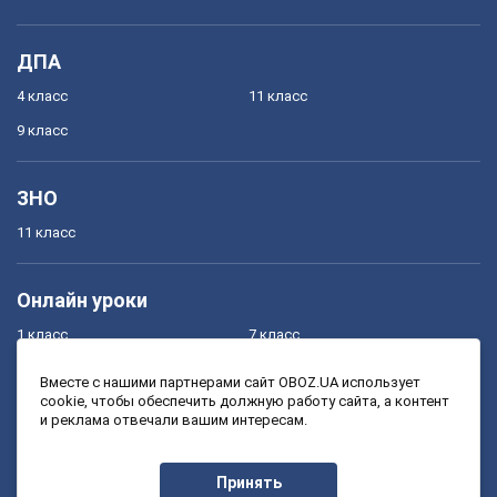
ДПА
4 класс
11 класс
9 класс
ЗНО
11 класс
Онлайн уроки
1 класс
7 класс
2 класс
8 класс
Вместе с нашими партнерами сайт OBOZ.UA использует
cookie, чтобы обеспечить должную работу сайта, а контент
3 класс
9 класс
и реклама отвечали вашим интересам.
4 класс
10 класс
5 класс
11 класс
Принять