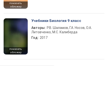
показать
обложку
Учебники Биология 9 класс
Авторы:
Р.В. Шаламов, Г.А. Носов, О.А.
Литовченко, М.С. Калиберда
Год:
2017
показать
обложку