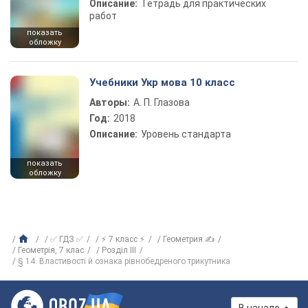
Описание:
Тетрадь для практических
работ
показать
обложку
Учебники Укр мова 10 класс
Авторы:
А. П. Глазова
Год:
2018
Описание:
Уровень стандарта
показать
обложку
✅ ГДЗ ✅
⚡ 7 класс ⚡
Геометрия ✍
Геометрія, 7 клас
Розділ III
§ 14. Властивості й ознака рівнобедреного трикутника