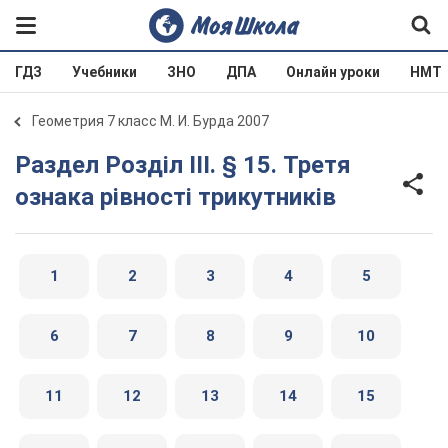
ГДЗ
Учебники
ЗНО
ДПА
Онлайн уроки
НМТ
Геометрия 7 класс М. И. Бурда 2007
Раздел Розділ III. § 15. Третя
ознака рівності трикутників
1
2
3
4
5
6
7
8
9
10
11
12
13
14
15