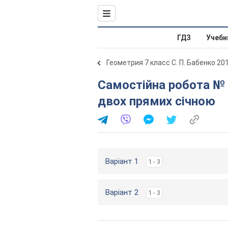
ГДЗ
Учебн
Геометрия 7 класс С. П. Бабенко 20
Самостійна робота № 5. Кути, утворені при перетині
двох прямих січною
Варіант 1
1 - 3
Варіант 2
1 - 3