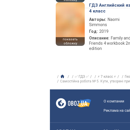
ГДЗ Английский я
4 класс
Авторы:
Naomi
Simmons
Год:
2019
Описание:
Family an
показать
Friends 4 workbook 2
обложку
edition
✅ ГДЗ ✅
⚡ 7 класс ⚡
Ге
Самостійна робота № 5. Кути, утворені пр
О компании
Реклама на са