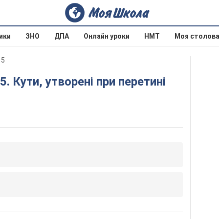
ики
ЗНО
ДПА
Онлайн уроки
НМТ
Моя столов
15