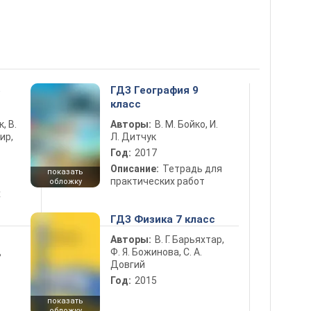
5
ГДЗ География 9
класс
к, В.
Авторы:
В. М. Бойко, И.
ир,
Л. Дитчук
Год:
2017
Описание:
Тетрадь для
показать
практических работ
обложку
х
ГДЗ Физика 7 класс
Авторы:
В. Г. Барьяхтар,
Ф. Я. Божинова, С. А.
ь
Довгий
Год:
2015
показать
обложку