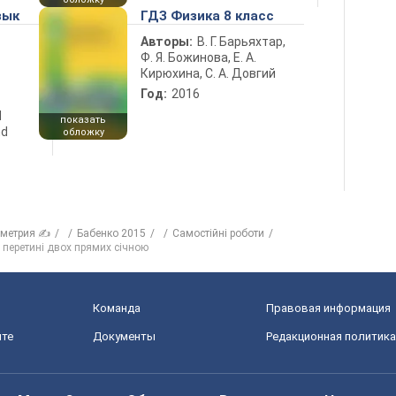
зык
ГДЗ Физика 8 класс
Авторы:
В. Г. Барьяхтар,
Ф. Я. Божинова, Е. А.
Кирюхина, С. А. Довгий
Год:
2016
d
показать
nd
обложку
ометрия ✍
Бабенко 2015
Самостійні роботи
и перетині двох прямих січною
Команда
Правовая информация
йте
Документы
Редакционная политика