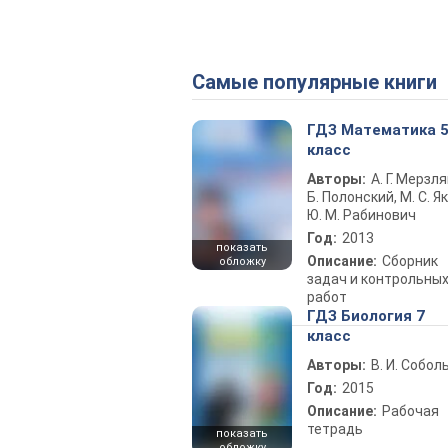
Самые популярные книги
ГДЗ Математика 
класс
Авторы:
А. Г. Мерзля
Б. Полонский, М. С. Як
Ю. М. Рабинович
Год:
2013
показать
Описание:
Сборник
обложку
задач и контрольны
работ
ГДЗ Биология 7
класс
Авторы:
В. И. Собол
Год:
2015
Описание:
Рабочая
тетрадь
показать
обложку