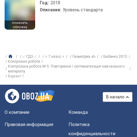
Год:
2018
Описание:
Уровень стандарта
показать
обложку
✅ ГДЗ ✅
⚡ 7 класс ⚡
Геометрия ✍
Бабенко 2015
Контрольні роботи
Контрольна робота № 5. Повторення і систематизація навчального
матеріалу
Варіант 1
В начало
О компании
Команда
Правовая информация
Политика
конфиденциальности