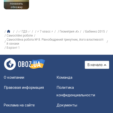
показать
обложку
✅ ГДЗ ✅
⚡ 7 класс ⚡
Геометрия ✍
Бабенко 2015
Самостійні роботи
Самостійна робота № 8. Рівнобедрений трикутник, його властивості
й ознаки
Варіант 1
В начало
О компании
Команда
Правовая информация
Политика
конфиденциальности
Реклама на сайте
Документы