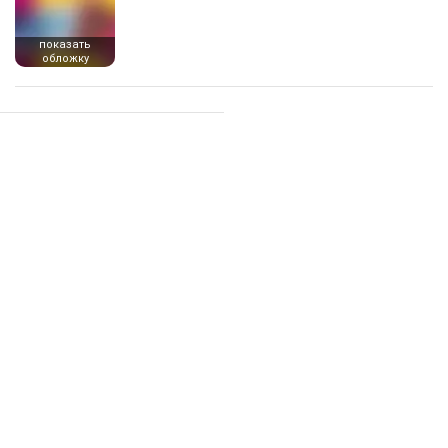
показать
обложку