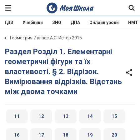
ГДЗ
Учебники
ЗНО
ДПА
Онлайн уроки
НМТ
Геометрия 7 класс А.С. Истер 2015
Раздел Розділ 1. Елементарні
геометричні фігури та їх
властивості. § 2. Відрізок.
Вимірювання відрізків. Відстань
між двома точками
11
12
13
14
15
16
17
18
19
20