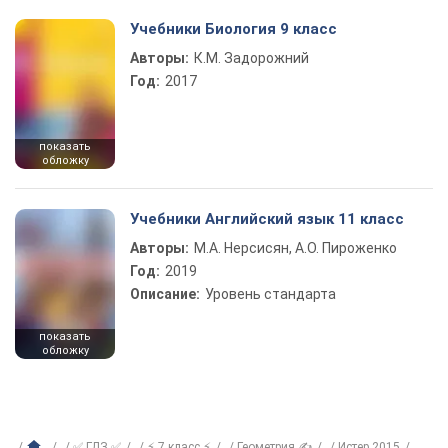
Учебники Биология 9 класс
Авторы:
К.М. Задорожний
Год:
2017
показать
обложку
Учебники Английский язык 11 класс
Авторы:
М.А. Нерсисян, А.О. Пироженко
Год:
2019
Описание:
Уровень стандарта
показать
обложку
✅ ГДЗ ✅
⚡ 7 класс ⚡
Геометрия ✍
Истер 2015