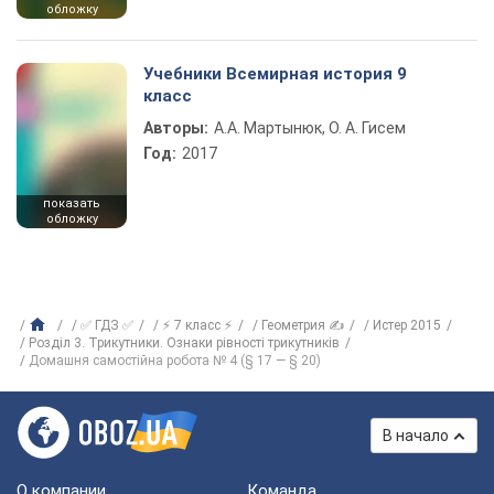
обложку
Учебники Всемирная история 9
класс
Авторы:
А.А. Мартынюк, О. А. Гисем
Год:
2017
показать
обложку
✅ ГДЗ ✅
⚡ 7 класс ⚡
Геометрия ✍
Истер 2015
Розділ 3. Трикутники. Ознаки рівності трикутників
Домашня самостійна робота № 4 (§ 17 — § 20)
В начало
О компании
Команда