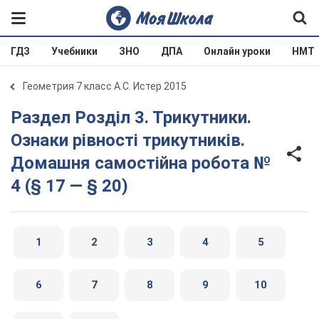
ГДЗ
Учебники
ЗНО
ДПА
Онлайн уроки
НМТ
Геометрия 7 класс А.С. Истер 2015
Раздел Розділ 3. Трикутники.
Ознаки рівності трикутників.
Домашня самостійна робота №
4 (§ 17 — § 20)
1
2
3
4
5
6
7
8
9
10