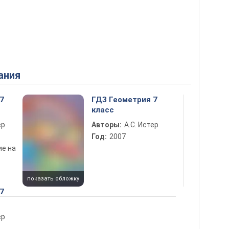
ания
7
ГДЗ Геометрия 7
класс
ер
Авторы:
А.С. Истер
Год:
2007
ие на
показать обложку
7
ер