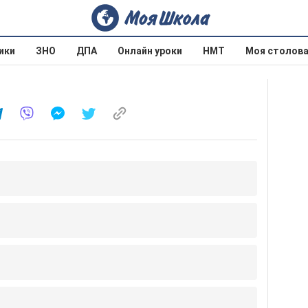
ики
ЗНО
ДПА
Онлайн уроки
НМТ
Моя столов