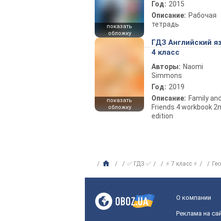
Год:
2015
Описание:
Рабочая
тетрадь
показать
обложку
ГДЗ Английский я
4 класс
Авторы:
Naomi
Simmons
Год:
2019
Описание:
Family an
показать
Friends 4 workbook 2
обложку
edition
✅ ГДЗ ✅
⚡ 7 класс ⚡
Ге
О компании
Реклама на са