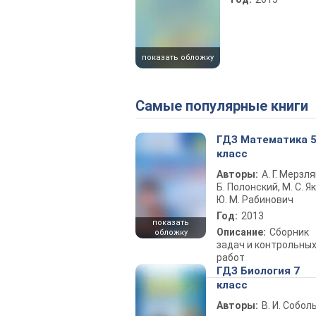
показать обложку
Самые популярные книги
ГДЗ Математика 
класс
Авторы:
А. Г. Мерзля
Б. Полонский, М. С. Як
Ю. М. Рабинович
Год:
2013
показать
Описание:
Сборник
обложку
задач и контрольны
работ
ГДЗ Биология 7
класс
Авторы:
В. И. Собол