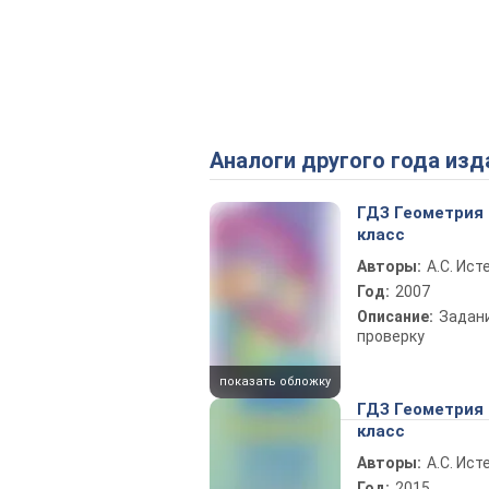
Аналоги другого года изд
ГДЗ Геометрия 
класс
Авторы:
А.С. Ист
Год:
2007
Описание:
Задан
проверку
показать обложку
ГДЗ Геометрия 
класс
Авторы:
А.С. Ист
Год:
2015