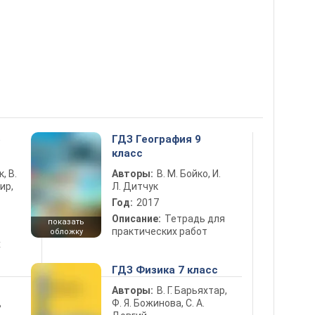
5
ГДЗ География 9
класс
к, В.
Авторы:
В. М. Бойко, И.
ир,
Л. Дитчук
Год:
2017
Описание:
Тетрадь для
показать
практических работ
обложку
х
ГДЗ Физика 7 класс
Авторы:
В. Г. Барьяхтар,
Ф. Я. Божинова, С. А.
ь