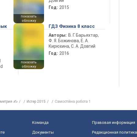
Довгий
Год:
2015
показать
обложку
зык
ГДЗ Физика 8 класс
Авторы:
В. Г. Барьяхтар,
Ф. Я. Божинова, Е. А.
Кирюхина, С. А. Довгий
Год:
2016
d
показать
nd
обложку
ометрия ✍
Истер 2015
Самостійна робота 1
Команда
Правовая информация
йте
Документы
Редакционная политика