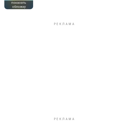
показать
обложку