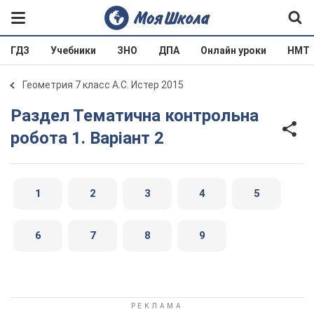
ГДЗ
Учебники
ЗНО
ДПА
Онлайн уроки
НМТ
Геометрия 7 класс А.С. Истер 2015
Раздел Тематична контрольна
робота 1. Варіант 2
1
2
3
4
5
6
7
8
9