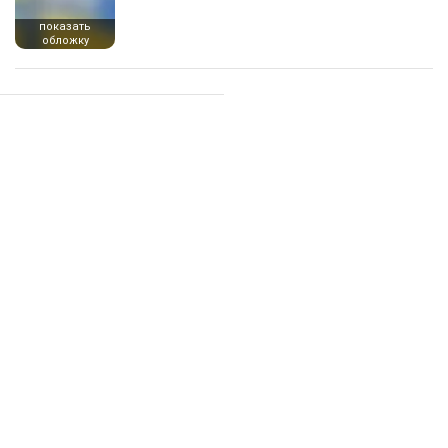
показать
обложку