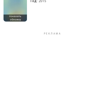
Год:
2015
показать
обложку