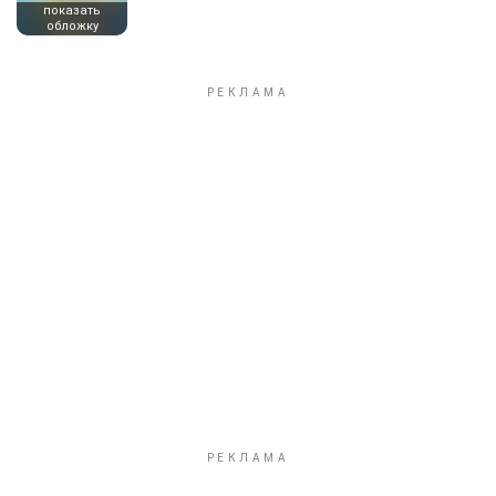
показать
обложку