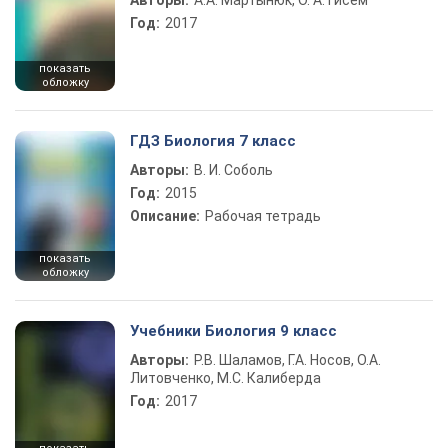
Авторы:
А.А. Мартынюк, О. А. Гисем
Год:
2017
показать
обложку
ГДЗ Биология 7 класс
Авторы:
В. И. Соболь
Год:
2015
Описание:
Рабочая тетрадь
показать
обложку
Учебники Биология 9 класс
Авторы:
Р.В. Шаламов, Г.А. Носов, О.А.
Литовченко, М.С. Калиберда
Год:
2017