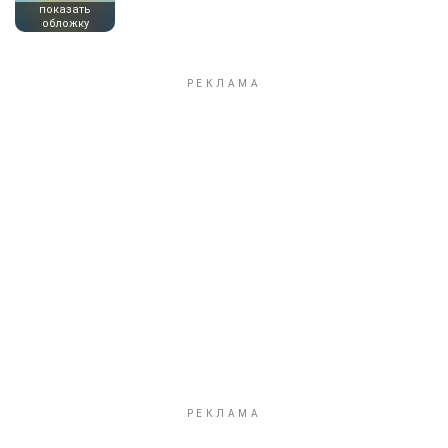
показать
обложку