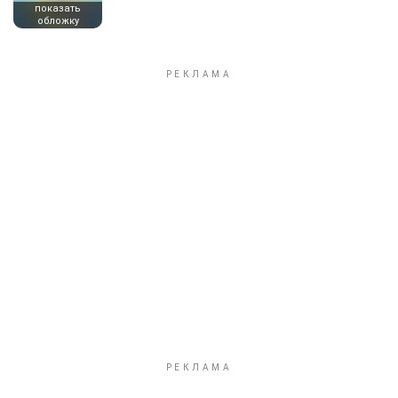
показать
обложку