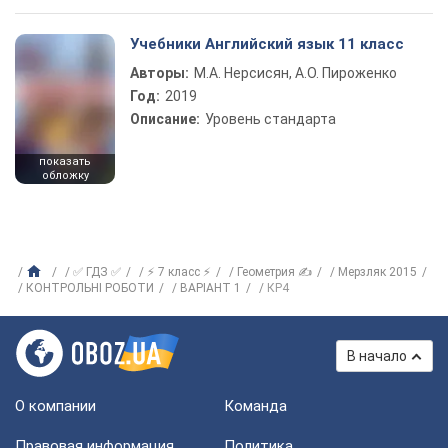
Учебники Английский язык 11 класс
Авторы:
М.А. Нерсисян, А.О. Пироженко
Год:
2019
Описание:
Уровень стандарта
показать
обложку
✅ ГДЗ ✅
⚡ 7 класс ⚡
Геометрия ✍
Мерзляк 2015
КОНТРОЛЬНІ РОБОТИ
ВАРІАНТ 1
КР4
В начало
О компании
Команда
Правовая информация
Политика