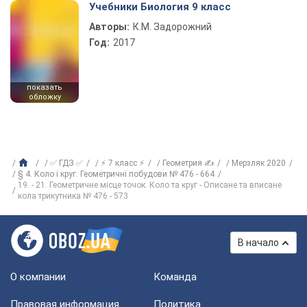
Учебники Биология 9 класс
Авторы:
К.М. Задорожний
Год:
2017
показать
обложку
✅ ГДЗ ✅
⚡ 7 класс ⚡
Геометрия ✍
Мерзляк 2020
§ 4. Коло і круг. Геометричні побудови № 476 - 664
19. - 21. Геометричне місце точок. Коло та круг - Описане та вписане
кола трикутника № 476 - 573
В начало
О компании
Команда
Правовая информация
Политика