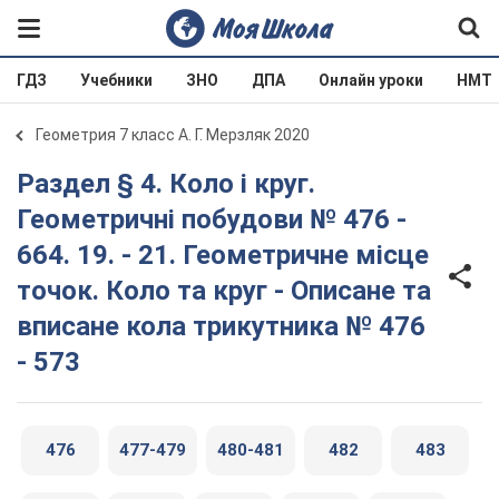
ГДЗ
Учебники
ЗНО
ДПА
Онлайн уроки
НМТ
Геометрия 7 класс А. Г. Мерзляк 2020
Раздел § 4. Коло і круг.
Геометричні побудови № 476 -
664. 19. - 21. Геометричне місце
точок. Коло та круг - Описане та
вписане кола трикутника № 476
- 573
476
477-479
480-481
482
483