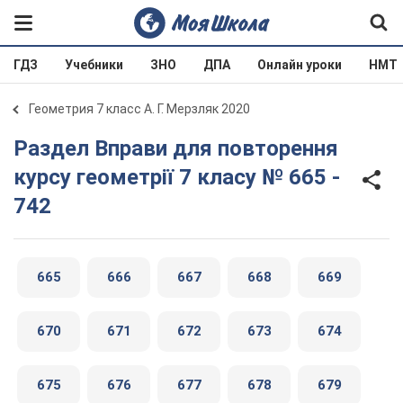
ГДЗ
Учебники
ЗНО
ДПА
Онлайн уроки
НМТ
Геометрия 7 класс А. Г. Мерзляк 2020
Раздел Вправи для повторення
курсу геометрії 7 класу № 665 -
742
665
666
667
668
669
670
671
672
673
674
675
676
677
678
679