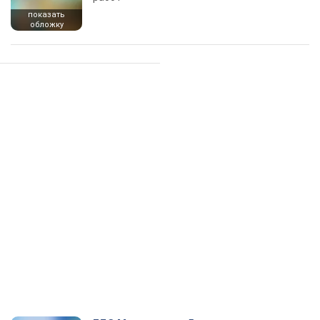
показать
обложку