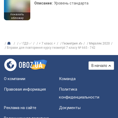
Описание:
Уровень стандарта
показать
обложку
✅ ГДЗ ✅
⚡ 7 класс ⚡
Геометрия ✍
Мерзляк 2020
Вправи для повторення курсу геометрії 7 класу № 665 - 742
В начало
О компании
Команда
Правовая информация
Политика
конфиденциальности
Реклама на сайте
Документы