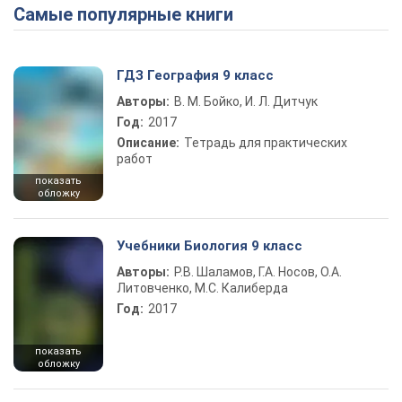
Самые популярные книги
Play Video
ГДЗ География 9 класс
Авторы:
В. М. Бойко, И. Л. Дитчук
Год:
2017
Описание:
Тетрадь для практических
работ
показать
обложку
Учебники Биология 9 класс
Авторы:
Р.В. Шаламов, Г.А. Носов, О.А.
Литовченко, М.С. Калиберда
Год:
2017
показать
обложку