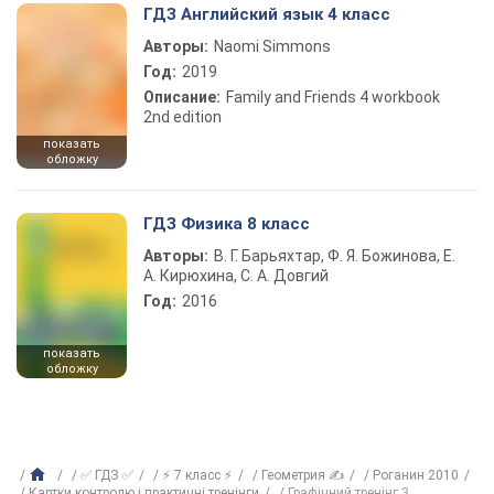
ГДЗ Английский язык 4 класс
Авторы:
Naomi Simmons
Год:
2019
Описание:
Family and Friends 4 workbook
2nd edition
показать
обложку
ГДЗ Физика 8 класс
Авторы:
В. Г. Барьяхтар, Ф. Я. Божинова, Е.
А. Кирюхина, С. А. Довгий
Год:
2016
показать
обложку
✅ ГДЗ ✅
⚡ 7 класс ⚡
Геометрия ✍
Роганин 2010
Картки контролю і практичні тренінги
Графічний тренінг 3