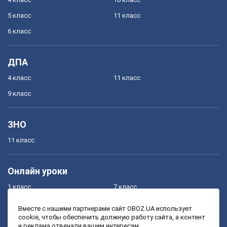
5 класс
11 класс
6 класс
ДПА
4 класс
11 класс
9 класс
ЗНО
11 класс
Онлайн уроки
1 класс
7 класс
2 класс
8 класс
Вместе с нашими партнерами сайт OBOZ.UA использует
cookie, чтобы обеспечить должную работу сайта, а контент
3 класс
9 класс
и реклама отвечали вашим интересам.