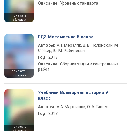
Описание:
Уровень стандарта
показать
обложку
ГДЗ Математика 5 класс
Авторы:
А. Г. Мерзляк, В. Б. Полонский, М.
С. Якир, Ю. М. Рабинович
Год:
2013
Описание:
Сборник задач и контрольных
работ
показать
обложку
Учебники Всемирная история 9
класс
Авторы:
А.А. Мартынюк, О. А. Гисем
Год:
2017
показать
обложку