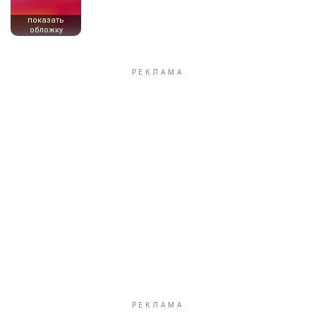
показать
обложку