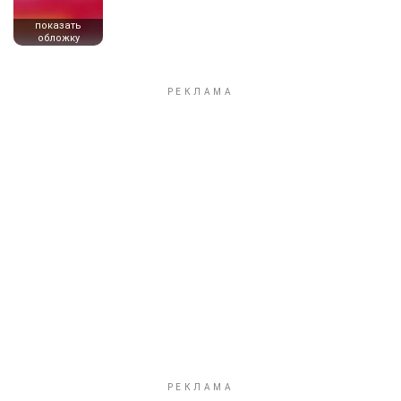
показать
обложку