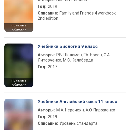
Год:
2019
Описание:
Family and Friends 4 workbook
2nd edition
показать
обложку
Учебники Биология 9 класс
Авторы:
Р.В. Шаламов, Г.А. Носов, О.А.
Литовченко, М.С. Калиберда
Год:
2017
показать
обложку
Учебники Английский язык 11 класс
Авторы:
М.А. Нерсисян, А.О. Пироженко
Год:
2019
Описание:
Уровень стандарта