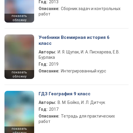
Год:
2013
Описание:
Сборник задач и контрольных
работ
показать
обложку
Учебники Всемирная история 6
класс
Авторы:
И. Я. Щупак, И. А. Пискарева, Е.В.
Бурлака
Год:
2019
Описание:
Интегрированный курс
показать
обложку
ГДЗ География 9 класс
Авторы:
В. М. Бойко, И. Л. Дитчук
Год:
2017
Описание:
Тетрадь для практических
работ
показать
обложку