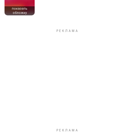
показать
обложку