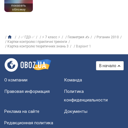
показать
обложку
✅ ГДЗ ✅
⚡ 7 класс ⚡
Геометрия ✍
Роганин 2010
Картки контролю і практичні тренінги
Картка контролю теоретичних знань 3
Варіант 1
В начало
О компании
Команда
Правовая информация
Политика
конфиденциальности
Реклама на сайте
Документы
Редакционная политика