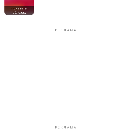
показать
обложку