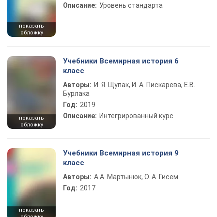
Описание:
Уровень стандарта
показать
обложку
Учебники Всемирная история 6
класс
Авторы:
И. Я. Щупак, И. А. Пискарева, Е.В.
Бурлака
Год:
2019
Описание:
Интегрированный курс
показать
обложку
Учебники Всемирная история 9
класс
Авторы:
А.А. Мартынюк, О. А. Гисем
Год:
2017
показать
обложку