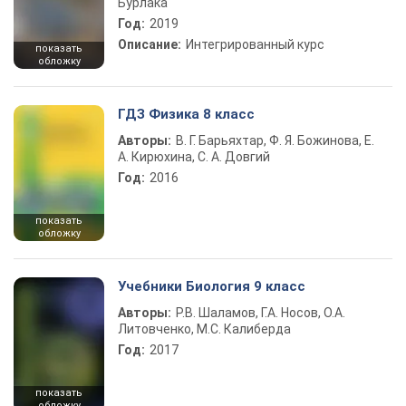
Бурлака
Год:
2019
Описание:
Интегрированный курс
показать
обложку
ГДЗ Физика 8 класс
Авторы:
В. Г. Барьяхтар, Ф. Я. Божинова, Е.
А. Кирюхина, С. А. Довгий
Год:
2016
показать
обложку
Учебники Биология 9 класс
Авторы:
Р.В. Шаламов, Г.А. Носов, О.А.
Литовченко, М.С. Калиберда
Год:
2017
показать
обложку