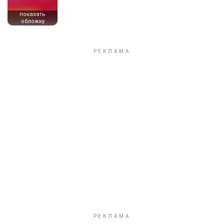
показать
обложку