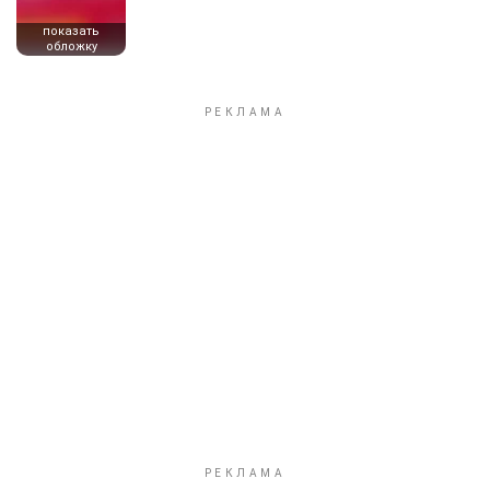
показать
обложку