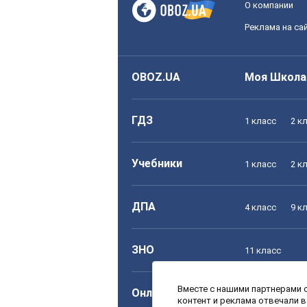
О компании
Реклама на са
OBOZ.UA
Моя Школа
ГДЗ
1 класс
2 к
Учебники
1 класс
2 к
ДПА
4 класс
9 к
ЗНО
11 класс
Вместе с нашими партнерами с
Онлайн уроки
1 класс
2 к
контент и реклама отвечали 