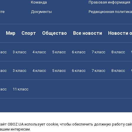
Команда
Правовая информация
йте
Документы
Редакционная политика
Мир
Спорт
Общество
Все новости
Новости 
ласс
3 класс
4 класс
5 класс
6 класс
7 класс
8 класс
ласс
3 класс
4 класс
5 класс
6 класс
7 класс
8 класс
ласс
11 класс
айт OBOZ.UA использует cookie, чтобы обеспечить должную работу сайт
ласс
3 класс
4 класс
5 класс
6 класс
7 класс
8 класс
вашим интересам.