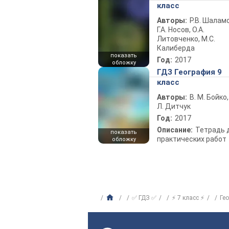
класс
Авторы:
Р.В. Шаламо
Г.А. Носов, О.А.
Литовченко, М.С.
Калиберда
показать
Год:
2017
обложку
ГДЗ География 9
класс
Авторы:
В. М. Бойко,
Л. Дитчук
Год:
2017
Описание:
Тетрадь 
показать
практических работ
обложку
✅ ГДЗ ✅
⚡ 7 класс ⚡
Ге