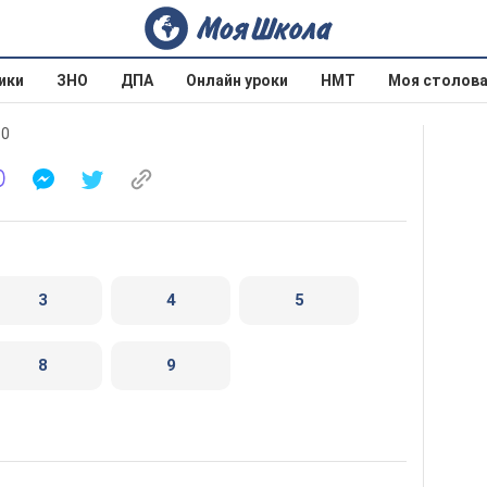
ики
ЗНО
ДПА
Онлайн уроки
НМТ
Моя столов
10
3
4
5
8
9