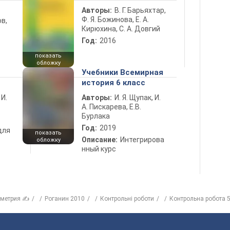
Авторы:
В. Г. Барьяхтар,
Ф. Я. Божинова, Е. А.
в,
Кирюхина, С. А. Довгий
Год:
2016
показать
обложку
Учебники Всемирная
история 6 класс
 И.
Авторы:
И. Я. Щупак, И.
А. Пискарева, Е.В.
Бурлака
Год:
2019
для
показать
Описание:
Интегрирова
обложку
нный курс
ометрия ✍
Роганин 2010
Контрольні роботи
Контрольна робота 