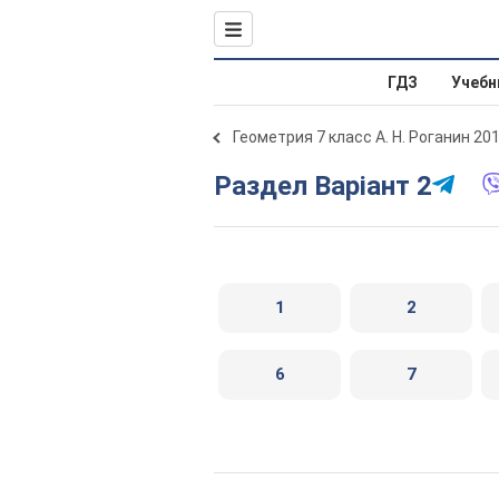
ГДЗ
Учебн
Геометрия 7 класс А. Н. Роганин 20
Раздел Варіант 2
1
2
6
7