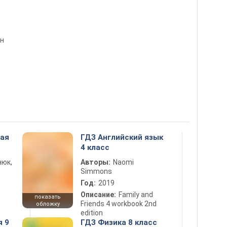
ин
ная
ГДЗ Английский язык
4 класс
нюк,
Авторы:
Naomi
Simmons
Год:
2019
Описание:
Family and
показать
Friends 4 workbook 2nd
обложку
edition
я 9
ГДЗ Физика 8 класс