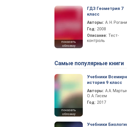
ГДЗ Геометрия 7
класс
Авторы:
А. Н. Роган
Год:
2008
Описание:
Тест-
контроль
показать
обложку
Самые популярные книги
Учебники Всемир
история 9 класс
Авторы:
А.А. Марты
О. А. Гисем
Год:
2017
показать
обложку
Учебники Биологи