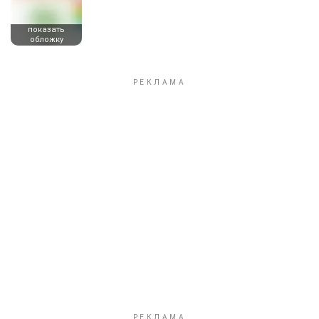
показать
обложку