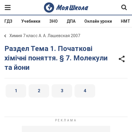
ГДЗ
Учебники
ЗНО
ДПА
Онлайн уроки
НМТ
Химия 7 класс А. А. Лашевская 2007
Раздел Тема 1. Початкові
хімічні поняття. § 7. Молекули
та йони
1
2
3
4