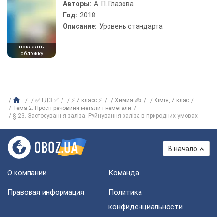
Авторы:
А. П. Глазова
Год:
2018
Описание:
Уровень стандарта
показать
обложку
✅ ГДЗ ✅
⚡ 7 класс ⚡
Химия ✍
Хiмiя, 7 клас
Тема 2. Прості речовини метали і неметали
§ 23. Застосування заліза. Руйнування заліза в природних умовах
В начало
О компании
Команда
Правовая информация
Политика
конфиденциальности