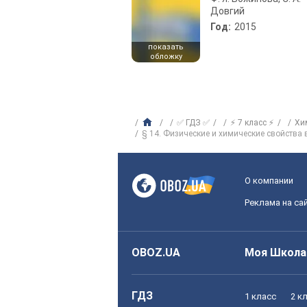
Довгий
Год:
2015
показать
обложку
✅ ГДЗ ✅
⚡ 7 класс ⚡
Хи
§ 14. Физические и химические свойства
О компании
Реклама на са
OBOZ.UA
Моя Школа
ГДЗ
1 класс
2 к