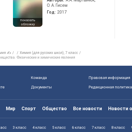
Авторы:
А.А. Мартынюк,
О. А. Гисем
Год:
2017
показать
обложку
мия ✍
Химия (для русских школ), 7 класс
 вещества. Физические и химические явления
Команда
Правовая информация
йте
Документы
Редакционная политика
Мир
Спорт
Общество
Все новости
Новости 
ласс
3 класс
4 класс
5 класс
6 класс
7 класс
8 класс