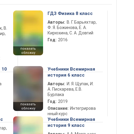
5
ГДЗ Физика 8 класс
Авторы:
В. Г. Барьяхтар,
Ф. Я. Божинова, Е. А.
к, В.
Кирюхина, С. А. Довгий
ир,
Год:
2016
показать
обложку
х
 10
Учебники Всемирная
история 6 класс
а
Авторы:
И. Я. Щупак, И.
А. Пискарева, Е.В.
Бурлака
Год:
2019
показать
Описание:
Интегрирова
обложку
нный курс
сс
Учебники Всемирная
история 9 класс
тар,