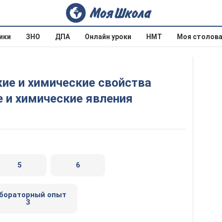
ики
ЗНО
ДПА
Онлайн уроки
НМТ
Моя столов
5
 и химические явления
5
6
бораторный опыт
3