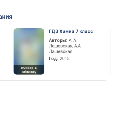
ания
с
ГДЗ Химия 7 класс
Авторы:
А. А.
Лашевская, А.А.
Лашевская
Год:
2015
показать
обложку
с