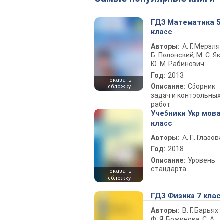
ГДЗ Математика 
класс
Авторы:
А. Г. Мерзля
Б. Полонский, М. С. Як
Ю. М. Рабинович
Год:
2013
показать
Описание:
Сборник
обложку
задач и контрольны
работ
Учебники Укр мова
класс
Авторы:
А. П. Глазов
Год:
2018
Описание:
Уровень
стандарта
показать
обложку
ГДЗ Физика 7 кла
Авторы:
В. Г. Барьях
Ф. Я. Божинова, С. А.