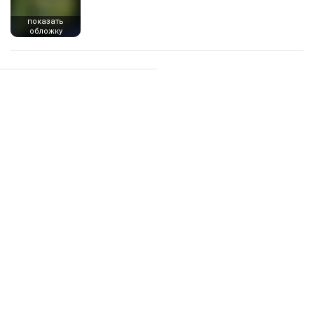
показать
обложку