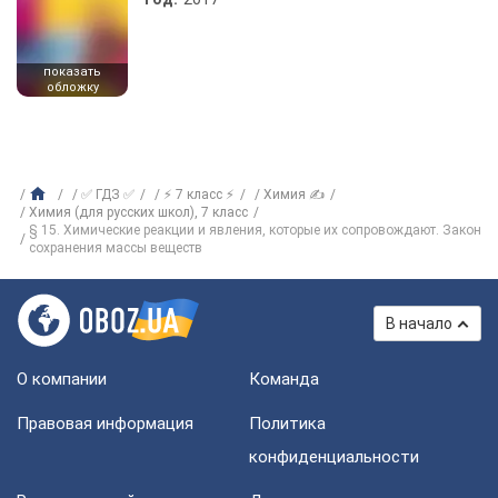
показать
обложку
✅ ГДЗ ✅
⚡ 7 класс ⚡
Химия ✍
Химия (для русских школ), 7 класс
§ 15. Химические реакции и явления, которые их сопровождают. Закон
сохранения массы веществ
В начало
О компании
Команда
Правовая информация
Политика
конфиденциальности