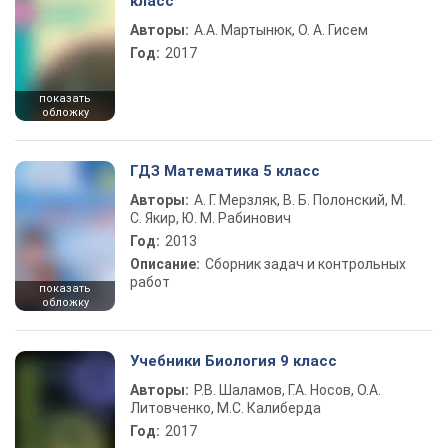
класс
Авторы:
А.А. Мартынюк, О. А. Гисем
Год:
2017
показать
обложку
ГДЗ Математика 5 класс
Авторы:
А. Г. Мерзляк, В. Б. Полонский, М.
С. Якир, Ю. М. Рабинович
Год:
2013
Описание:
Сборник задач и контрольных
работ
показать
обложку
Учебники Биология 9 класс
Авторы:
Р.В. Шаламов, Г.А. Носов, О.А.
Литовченко, М.С. Калиберда
Год:
2017