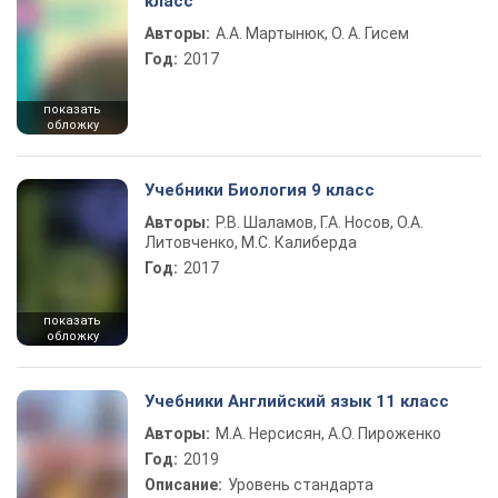
класс
Авторы:
А.А. Мартынюк, О. А. Гисем
Год:
2017
показать
обложку
Учебники Биология 9 класс
Авторы:
Р.В. Шаламов, Г.А. Носов, О.А.
Литовченко, М.С. Калиберда
Год:
2017
показать
обложку
Учебники Английский язык 11 класс
Авторы:
М.А. Нерсисян, А.О. Пироженко
Год:
2019
Описание:
Уровень стандарта