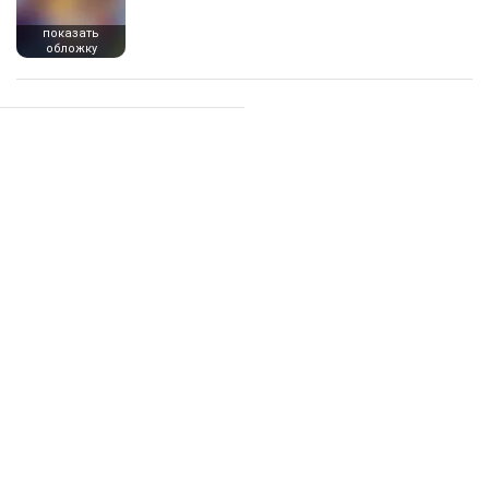
показать
обложку