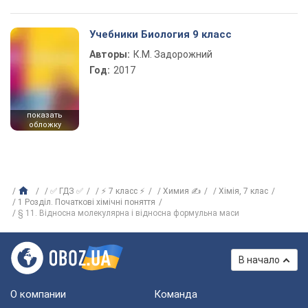
Учебники Биология 9 класс
Авторы:
К.М. Задорожний
Год:
2017
показать
обложку
✅ ГДЗ ✅
⚡ 7 класс ⚡
Химия ✍
Хiмiя, 7 клас
1 Розділ. Початкові хімічні поняття
§ 11. Відносна молекулярна і відносна формульна маси
В начало
О компании
Команда