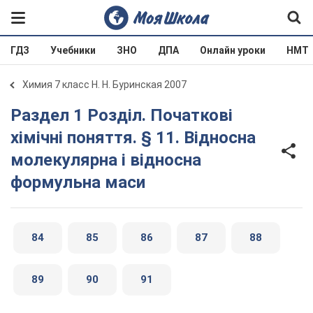
ГДЗ
Учебники
ЗНО
ДПА
Онлайн уроки
НМТ
Химия 7 класс Н. Н. Буринская 2007
Раздел 1 Розділ. Початкові
хімічні поняття. § 11. Відносна
молекулярна і відносна
формульна маси
84
85
86
87
88
89
90
91