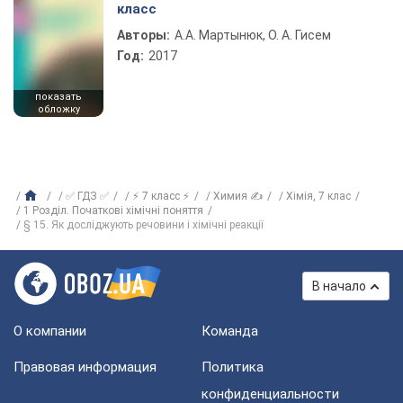
класс
Авторы:
А.А. Мартынюк, О. А. Гисем
Год:
2017
показать
обложку
✅ ГДЗ ✅
⚡ 7 класс ⚡
Химия ✍
Хiмiя, 7 клас
1 Розділ. Початкові хімічні поняття
§ 15. Як досліджують речовини і хімічні реакції
В начало
О компании
Команда
Правовая информация
Политика
конфиденциальности