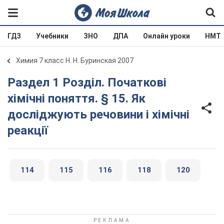
ГДЗ
Учебники
ЗНО
ДПА
Онлайн уроки
НМТ
Химия 7 класс Н. Н. Буринская 2007
Раздел 1 Розділ. Початкові
хімічні поняття. § 15. Як
досліджують речовини і хімічні
реакції
114
115
116
118
120