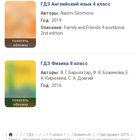
ГДЗ Английский язык 4 класс
Авторы:
Naomi Simmons
Год:
2019
Описание:
Family and Friends 4 workbook
2nd edition
показать
обложку
ГДЗ Физика 8 класс
Авторы:
В. Г. Барьяхтар, Ф. Я. Божинова, Е.
А. Кирюхина, С. А. Довгий
Год:
2016
показать
обложку
✅ ГДЗ ✅
⚡ 7 класс ⚡
Химия ✍
Григорович 2015
Тема 1. Початкові хімічні елементи
§ 5. Чисті речовини та суміші