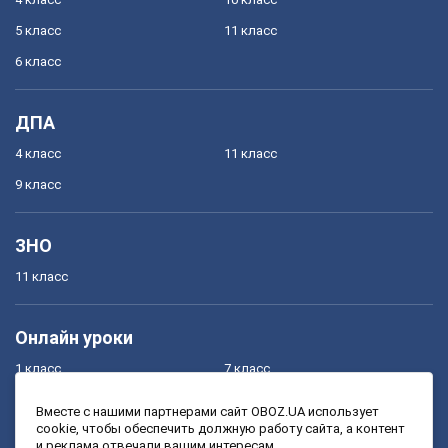
5 класс
11 класс
6 класс
ДПА
4 класс
11 класс
9 класс
ЗНО
11 класс
Онлайн уроки
1 класс
7 класс
2 класс
8 класс
Вместе с нашими партнерами сайт OBOZ.UA использует
cookie, чтобы обеспечить должную работу сайта, а контент
3 класс
9 класс
и реклама отвечали вашим интересам.