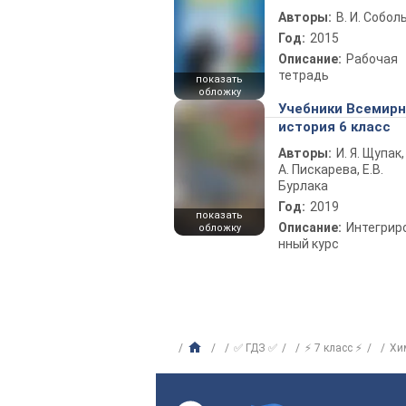
Авторы:
В. И. Собол
Год:
2015
Описание:
Рабочая
тетрадь
показать
обложку
Учебники Всемир
история 6 класс
Авторы:
И. Я. Щупак,
А. Пискарева, Е.В.
Бурлака
Год:
2019
показать
Описание:
Интегрир
обложку
нный курс
✅ ГДЗ ✅
⚡ 7 класс ⚡
Хи