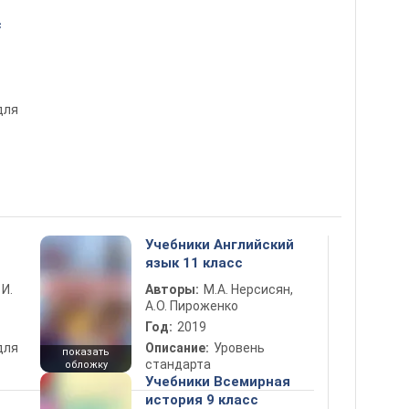
с
для
Учебники Английский
язык 11 класс
 И.
Авторы:
М.А. Нерсисян,
А.О. Пироженко
Год:
2019
для
Описание:
Уровень
показать
стандарта
обложку
Учебники Всемирная
история 9 класс