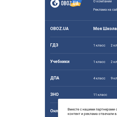
О компании
Реклама на са
OBOZ.UA
Моя Школа
ГДЗ
1 класс
2 к
Учебники
1 класс
2 к
ДПА
4 класс
9 к
ЗНО
11 класс
Вместе с нашими партнерами с
Онлайн уроки
1 класс
2 к
контент и реклама отвечали 