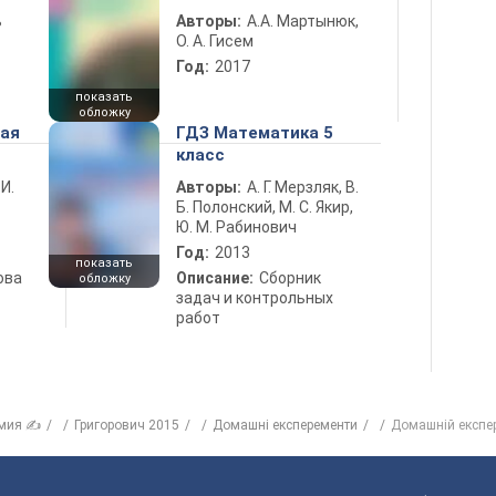
ь
Авторы:
А.А. Мартынюк,
О. А. Гисем
Год:
2017
показать
обложку
ная
ГДЗ Математика 5
класс
 И.
Авторы:
А. Г. Мерзляк, В.
Б. Полонский, М. С. Якир,
Ю. М. Рабинович
Год:
2013
показать
ова
Описание:
Сборник
обложку
задач и контрольных
работ
мия ✍
Григорович 2015
Домашні експеременти
Домашній експе