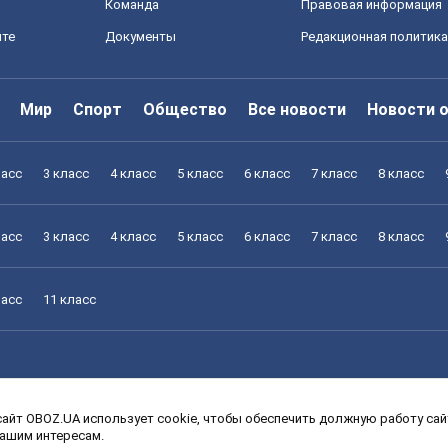
Команда
Правовая информация
йте
Документы
Редакционная политика
Мир
Спорт
Общество
Все новости
Новости 
ласс
3 класс
4 класс
5 класс
6 класс
7 класс
8 класс
ласс
3 класс
4 класс
5 класс
6 класс
7 класс
8 класс
ласс
11 класс
айт OBOZ.UA использует cookie, чтобы обеспечить должную работу сайт
ласс
3 класс
4 класс
5 класс
6 класс
7 класс
8 класс
вашим интересам.