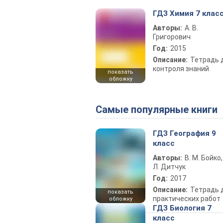
ГДЗ Химия 7 клас
Авторы:
А. В.
Григорович
Год:
2015
Описание:
Тетрадь 
контроля знаний
показать
обложку
Самые популярные книги
ГДЗ География 9
класс
Авторы:
В. М. Бойко,
Л. Дитчук
Год:
2017
Описание:
Тетрадь 
показать
практических работ
обложку
ГДЗ Биология 7
класс