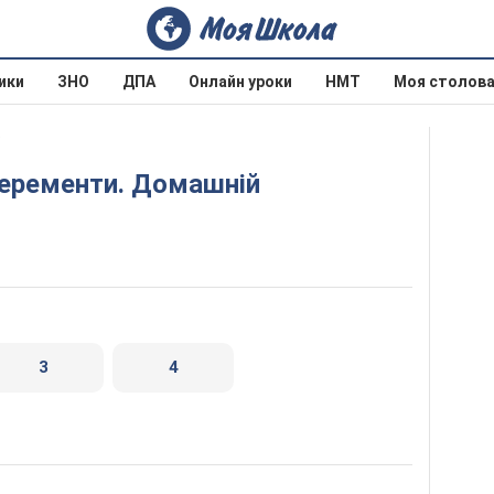
ики
ЗНО
ДПА
Онлайн уроки
НМТ
Моя столов
6
3
4