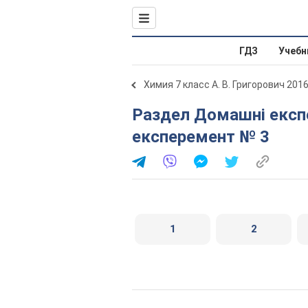
ГДЗ
Учебн
Химия 7 класс А. В. Григорович 201
Раздел Домашні експеременти. Домашній
експеремент № 3
1
2