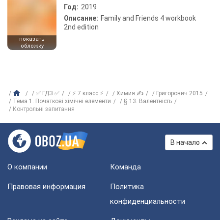
Год:
2019
Описание:
Family and Friends 4 workbook
2nd edition
показать
обложку
✅ ГДЗ ✅
⚡ 7 класс ⚡
Химия ✍
Григорович 2015
Тема 1. Початкові хімічні елементи
§ 13. Валентність
Контрольні запитання
В начало
О компании
Команда
Правовая информация
Политика
конфиденциальности