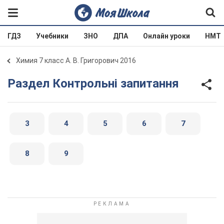
ГДЗ
Учебники
ЗНО
ДПА
Онлайн уроки
НМТ
Химия 7 класс А. В. Григорович 2016
Раздел Контрольні запитання
3
4
5
6
7
8
9