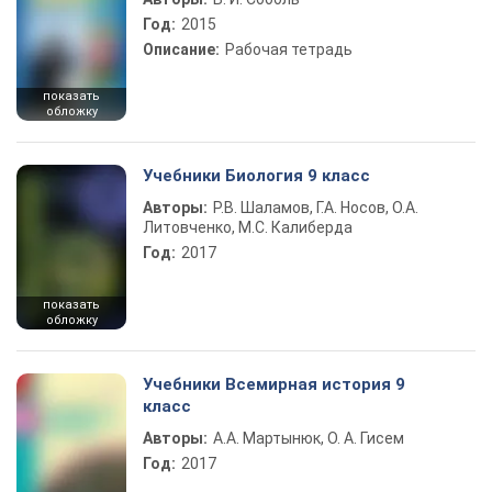
Год:
2015
Описание:
Рабочая тетрадь
показать
обложку
Учебники Биология 9 класс
Авторы:
Р.В. Шаламов, Г.А. Носов, О.А.
Литовченко, М.С. Калиберда
Год:
2017
показать
обложку
Учебники Всемирная история 9
класс
Авторы:
А.А. Мартынюк, О. А. Гисем
Год:
2017