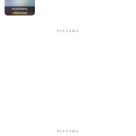
показать
обложку