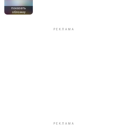
показать
обложку